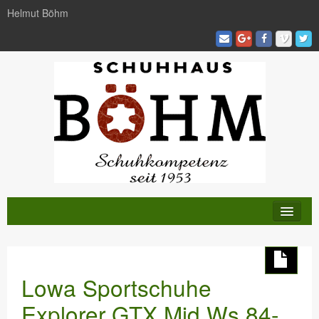
Helmut Böhm
KATALOG
TRENDS
Lowa Sportschuhe
AKTIVITÄTEN
Explorer GTX Mid Ws 84-