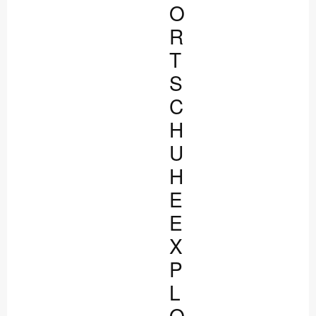
O
R
T
S
C
H
U
H
E
E
X
P
L
O