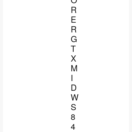
R
E
R
G
T
X
M
I
D
W
S
8
4