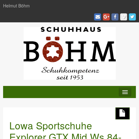
Helmut Böhm
KATALOG
TRENDS
Lowa Sportschuhe
AKTIVITÄTEN
Explorer GTX Mid Ws 84-