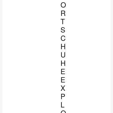
O
R
T
S
C
H
U
H
E
E
X
P
L
O