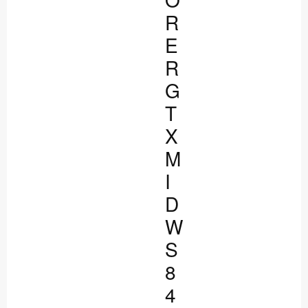
R
E
R
G
T
X
M
I
D
W
S
8
4