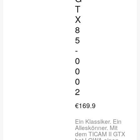
T
X
8
5
-
0
0
0
2
€169.9
Ein Klassiker. Ein
Alleskönner. Mit
dem TICAM II GTX
hat LOWA einen