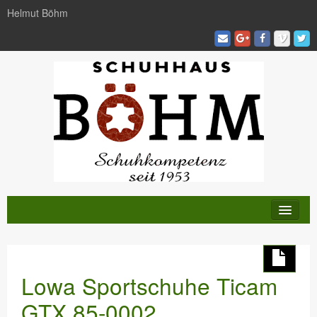
Helmut Böhm
KATALOG
TRENDS
Lowa Sportschuhe Ticam
AKTIVITÄTEN
GTX 85-0002