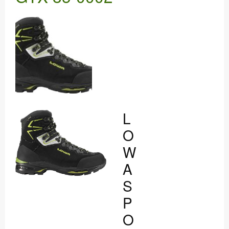
WERKSTATT
DANKE
L
O
W
A
S
P
O