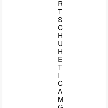
R
T
S
C
H
U
H
E
T
I
C
A
M
G