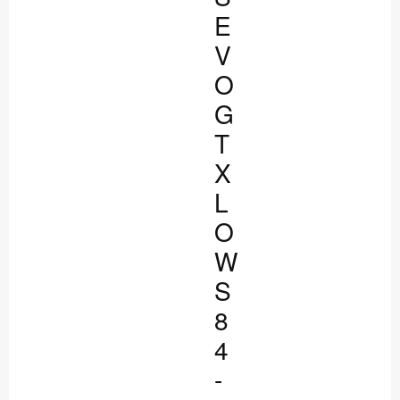
E
V
O
G
T
X
L
O
W
S
8
4
-