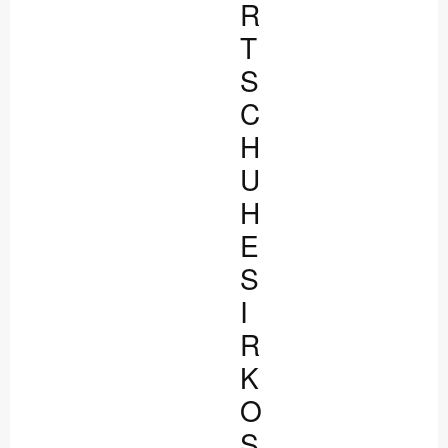
R
T
S
C
H
U
H
E
S
I
R
K
O
S