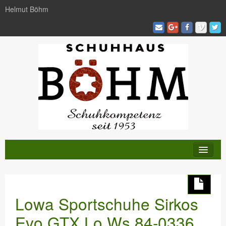
Helmut Böhm
KATALOG
TRENDS
Lowa Sportschuhe Sirkos
AKTIVITÄTEN
Evo GTX Lo Ws 84-0336