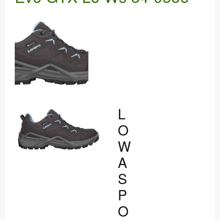
WERKSTATT
DANKE
L
O
W
A
S
P
O