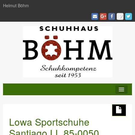
Helmut Böhm
KATALOG
TRENDS
Lowa Sportschuhe
AKTIVITÄTEN
Santiago LL 85-0050