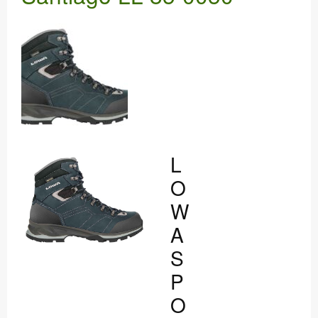
WERKSTATT
DANKE
L
O
W
A
S
P
O