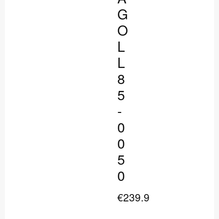
G
O
L
L
8
5
-
0
0
5
0
€239.9