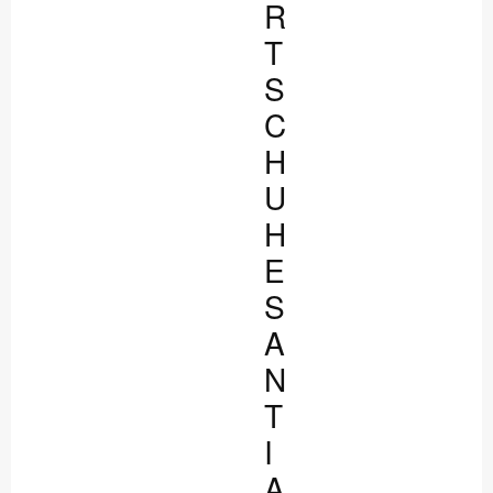
R
T
S
C
H
U
H
E
S
A
N
T
I
A