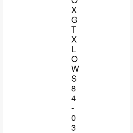
X
G
T
X
L
O
W
S
8
4
-
0
3