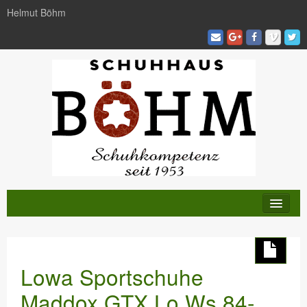
Helmut Böhm
KATALOG
TRENDS
Lowa Sportschuhe
AKTIVITÄTEN
Maddox GTX Lo Ws 84-