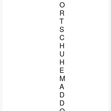
O
R
T
S
C
H
U
H
E
M
A
D
D
O