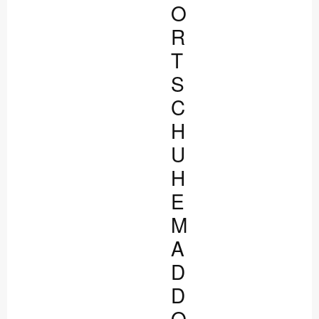
O
R
T
S
C
H
U
H
E
M
A
D
D
O