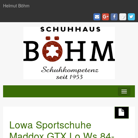
Helmut Böhm
KATALOG
TRENDS
Lowa Sportschuhe
AKTIVITÄTEN
Maddox GTX Lo Ws 84-