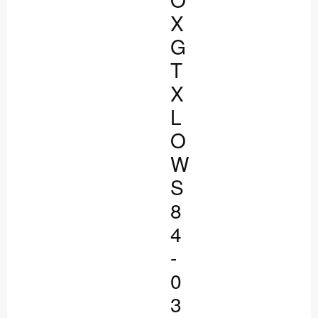
X
G
T
X
L
O
W
S
8
4
-
0
3