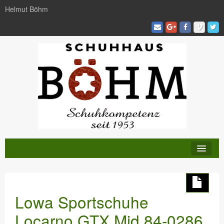
Helmut Böhm
KATALOG
TRENDS
Lowa Sportschuhe
AKTIVITÄTEN
Locarno GTX Mid 84-0286