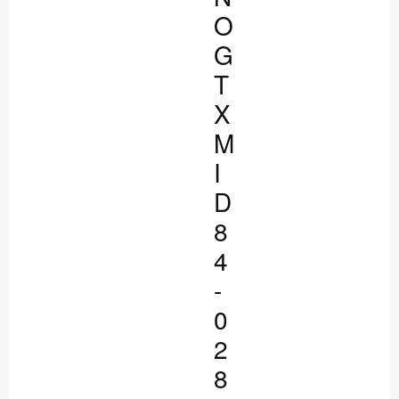
O
G
T
X
M
I
D
8
4
-
0
2
8