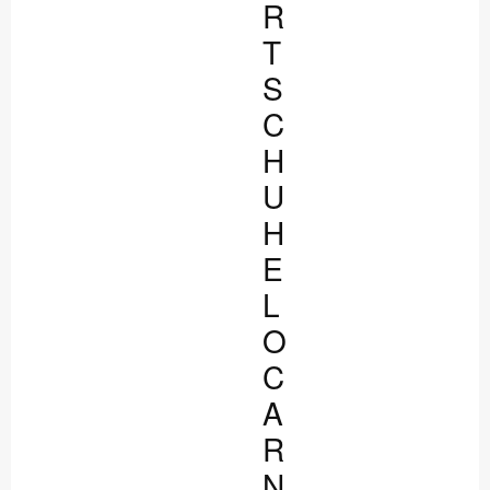
R
T
S
C
H
U
H
E
L
O
C
A
R
N