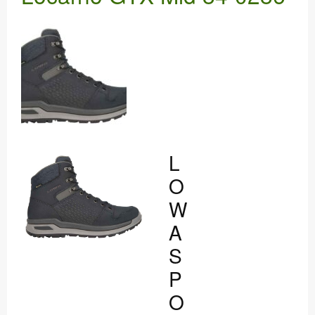
WERKSTATT
DANKE
L
O
W
A
S
P
O