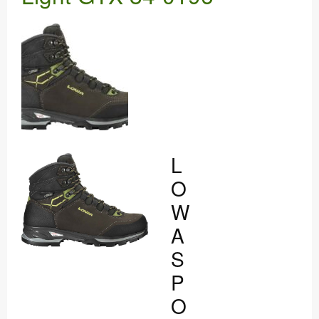
WERKSTATT
DANKE
L
O
W
A
S
P
O