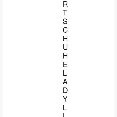
R
T
S
C
H
U
H
E
L
A
D
Y
L
I