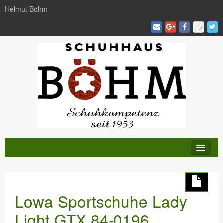
Helmut Böhm
KATALOG
TRENDS
Lowa Sportschuhe Lady
AKTIVITÄTEN
Light GTX 84-0196