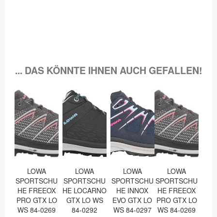
... DAS KÖNNTE IHNEN AUCH GEFALLEN!
LOWA
LOWA
LOWA
LOWA
SPORTSCHU
SPORTSCHU
SPORTSCHU
SPORTSCHU
HE FREEOX
HE LOCARNO
HE INNOX
HE FREEOX
PRO GTX LO
GTX LO WS
EVO GTX LO
PRO GTX LO
WS 84-0269
84-0292
WS 84-0297
WS 84-0269