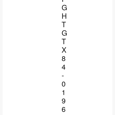
G
H
T
G
T
X
8
4
-
0
1
9
6