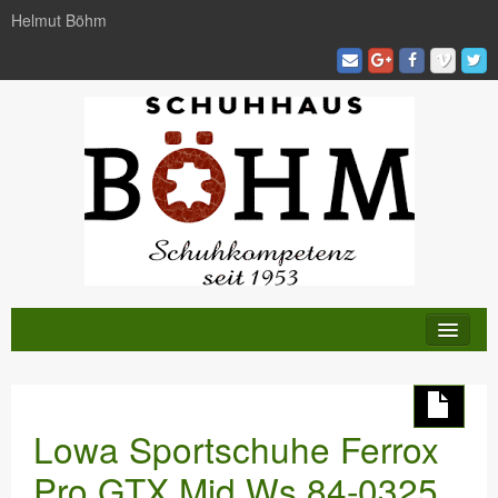
Helmut Böhm
KATALOG
TRENDS
Lowa Sportschuhe Ferrox
AKTIVITÄTEN
Pro GTX Mid Ws 84-0325