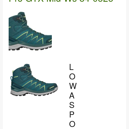
WERKSTATT
DANKE
L
O
W
A
S
P
O