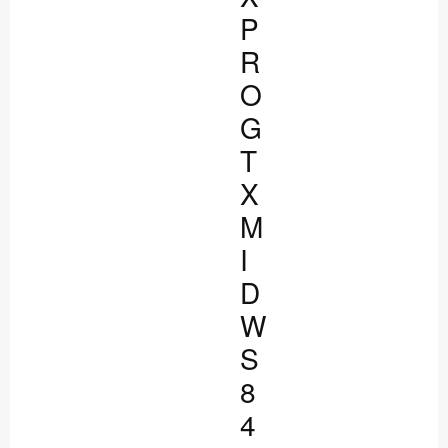
P
R
O
G
T
X
M
I
D
W
S
8
4