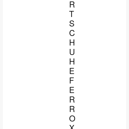
R
T
S
C
H
U
H
E
F
E
R
R
O
X