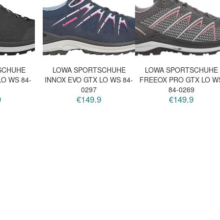
SCHUHE
LOWA SPORTSCHUHE
LOWA SPORTSCHUHE
O WS 84-
INNOX EVO GTX LO WS 84-
FREEOX PRO GTX LO W
0297
84-0269
9
€149.9
€149.9