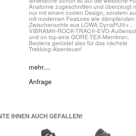
athletische Schuh ist auf die weibliche F
Anatomie zugeschnitten und überzeugt n
nur mit einem coolen Design, sondern a
mit modernen Features wie dämpfenden
Zwischensohle aus LOWA DynaPU®+ ,
VIBRAM®-ROCK-TRAC®-EVO-Außenso
und on top eine GORE-TEX-Membran.
Bestens gerüstet also für das nächste
Trekking-Abenteuer!
mehr....
Anfrage
NNTE IHNEN AUCH GEFALLEN!