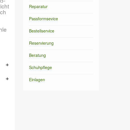
uß-
icht
Reparatur
uch
Passformsevice
hle
Bestellservice
Reservierung
Beratung
Schuhpflege
Einlagen