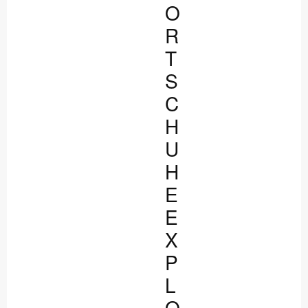
O
R
T
S
C
H
U
H
E
E
X
P
L
O