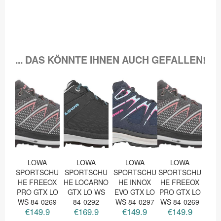
... DAS KÖNNTE IHNEN AUCH GEFALLEN!
LOWA
LOWA
LOWA
LOWA
SPORTSCHU
SPORTSCHU
SPORTSCHU
SPORTSCHU
HE FREEOX
HE LOCARNO
HE INNOX
HE FREEOX
PRO GTX LO
GTX LO WS
EVO GTX LO
PRO GTX LO
WS 84-0269
84-0292
WS 84-0297
WS 84-0269
€149.9
€169.9
€149.9
€149.9