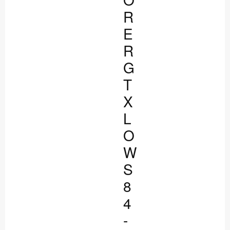
R
E
R
G
T
X
L
O
W
S
8
4
-