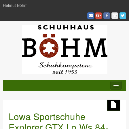
Helmut Böhm
KATALOG
TRENDS
Lowa Sportschuhe
AKTIVITÄTEN
Explorer GTX Lo Ws 84-