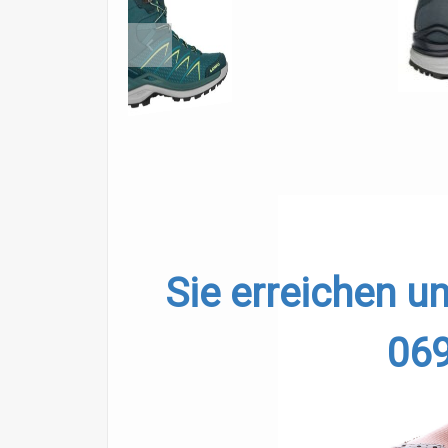
keyboard_arrow_left
Sie erreichen u
06