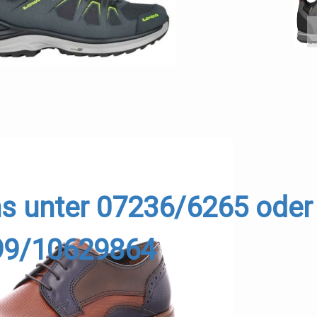
key
ns unter 07236/6265 oder
99/10629864